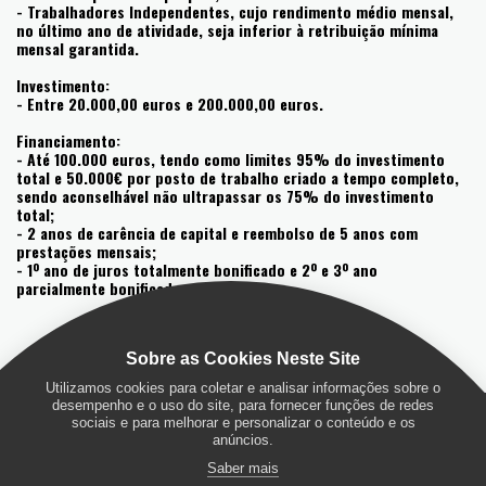
- Trabalhadores Independentes, cujo rendimento médio mensal,
no último ano de atividade, seja inferior à retribuição mínima
mensal garantida.
Investimento:
- Entre 20.000,00 euros e 200.000,00 euros.
Financiamento:
- Até 100.000 euros, tendo como limites 95% do investimento
total e 50.000€ por posto de trabalho criado a tempo completo,
sendo aconselhável não ultrapassar os 75% do investimento
total;
- 2 anos de carência de capital e reembolso de 5 anos com
prestações mensais;
- 1º ano de juros totalmente bonificado e 2º e 3º ano
parcialmente bonificados.
Sobre as Cookies Neste Site
Utilizamos cookies para coletar e analisar informações sobre o
desempenho e o uso do site, para fornecer funções de redes
sociais e para melhorar e personalizar o conteúdo e os
anúncios.
INÍCIO
QUEM SOMOS
VALORES
MAIS
Saber mais